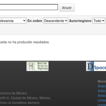
En orden
Autor/registro
eda no ha producido resultados.
Norm
Aviso
Aviso
utónoma de México.
Aviso
 04510, Ciudad de México, México.
Linea
fines no lucrativos siempre
conte