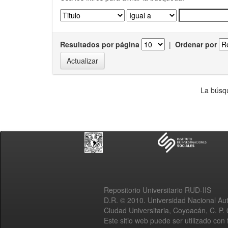
Resultados por página
|
Ordenar por
La búsqu
Repositorio Universitario RUD-IIS
D.R. © 2010. Universidad Nacional A
Ciudad Universitaria, Coyoacán, C. P.
Este sitio web puede ser utilizado con 