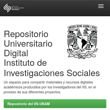
Skip
navigation
Repositorio
Universitario
Digital
Instituto de
Investigaciones Sociales
Un espacio para compartir materiales y recursos digitales
académicos producidos por los investigadores del IIS, en el
proceso de sus diferentes proyectos.
Repositorio del IIS-UNAM