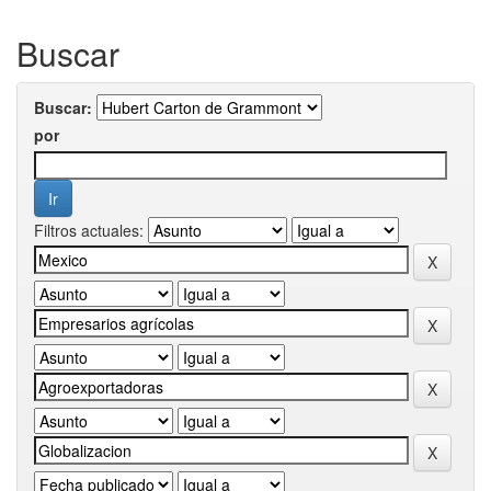
Buscar
Buscar:
por
Filtros actuales: