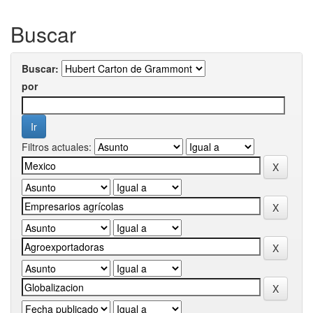
Buscar
Buscar:
por
Filtros actuales: