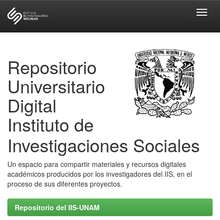
Skip
navigation
Repositorio
Universitario
Digital
Instituto de
Investigaciones Sociales
Un espacio para compartir materiales y recursos digitales
académicos producidos por los investigadores del IIS, en el
proceso de sus diferentes proyectos.
Repositorio del IIS-UNAM