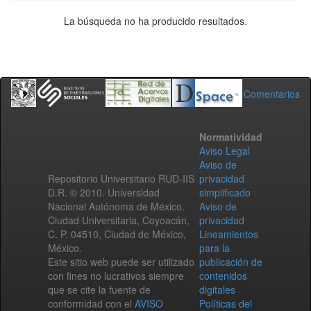
La búsqueda no ha producido resultados.
Comentarios
Normatividad
Aviso Legal
Aviso de
Repositorio Universitario RUD-IIS
privacidad
D.R. © 2010. Universidad
simplificado
Nacional Autónoma de México.
Aviso de
Ciudad Universitaria, Coyoacán,
privacidad
C. P. 04510, Ciudad de México,
Lineamientos
México.
para la
Este sitio web puede ser utilizado
publicación de
con fines no lucrativos siempre
contenidos
que se cite la fuente de
digitales
conformidad con el
AVISO
Políticas del