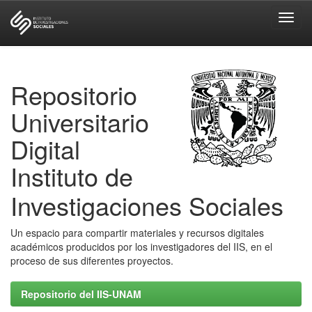
Skip
navigation
Repositorio
Universitario
Digital
Instituto de
Investigaciones Sociales
Un espacio para compartir materiales y recursos digitales
académicos producidos por los investigadores del IIS, en el
proceso de sus diferentes proyectos.
Repositorio del IIS-UNAM