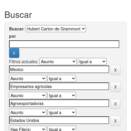
Buscar
Buscar:
por
Filtros actuales: