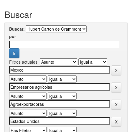
Buscar
Buscar:
por
Filtros actuales: