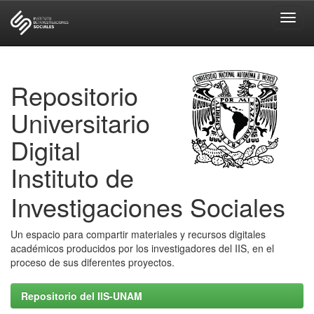
Skip
navigation
Repositorio
Universitario
Digital
Instituto de
Investigaciones Sociales
Un espacio para compartir materiales y recursos digitales
académicos producidos por los investigadores del IIS, en el
proceso de sus diferentes proyectos.
Repositorio del IIS-UNAM