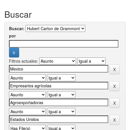
Buscar
Buscar:
por
Filtros actuales: