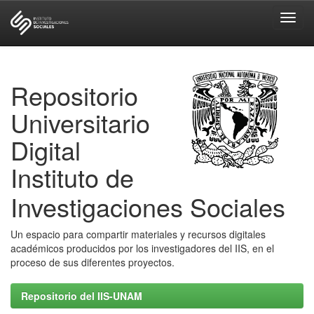
Skip
navigation
Repositorio
Universitario
Digital
Instituto de
Investigaciones Sociales
Un espacio para compartir materiales y recursos digitales
académicos producidos por los investigadores del IIS, en el
proceso de sus diferentes proyectos.
Repositorio del IIS-UNAM