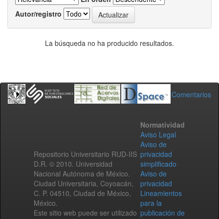
Autor/registro
La búsqueda no ha producido resultados.
Comentarios
Normatividad
Aviso Legal
Aviso de
Repositorio Universitario RUD-IIS
privacidad
D.R. © 2010. Universidad
simplificado
Nacional Autónoma de México.
Aviso de
Ciudad Universitaria, Coyoacán,
privacidad
C. P. 04510, Ciudad de México,
Lineamientos
México.
para la
Este sitio web puede ser utilizado
publicación de