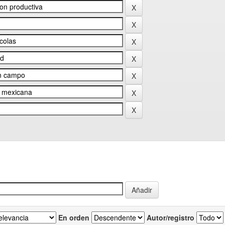
En orden
Autor/registro