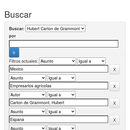
Buscar
Buscar:
por
Filtros actuales: