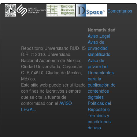
Comentarios
Normatividad
Aviso Legal
Aviso de
Repositorio Universitario RUD-IIS
privacidad
D.R. © 2010. Universidad
simplificado
Nacional Autónoma de México.
Aviso de
Ciudad Universitaria, Coyoacán,
privacidad
C. P. 04510, Ciudad de México,
Lineamientos
México.
para la
Este sitio web puede ser utilizado
publicación de
con fines no lucrativos siempre
contenidos
que se cite la fuente de
digitales
conformidad con el
AVISO
Políticas del
LEGAL
.
Repositorio
Términos y
condiciones
de uso