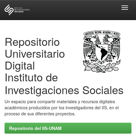
Skip
navigation
Repositorio
Universitario
Digital
Instituto de
Investigaciones Sociales
Un espacio para compartir materiales y recursos digitales
académicos producidos por los investigadores del IIS, en el
proceso de sus diferentes proyectos.
Repositorio del IIS-UNAM