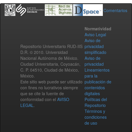
Comentarios
Normatividad
Aviso Legal
Aviso de
Repositorio Universitario RUD-IIS
privacidad
D.R. © 2010. Universidad
simplificado
Nacional Autónoma de México.
Aviso de
Ciudad Universitaria, Coyoacán,
privacidad
C. P. 04510, Ciudad de México,
Lineamientos
México.
para la
Este sitio web puede ser utilizado
publicación de
con fines no lucrativos siempre
contenidos
que se cite la fuente de
digitales
conformidad con el
AVISO
Políticas del
LEGAL
.
Repositorio
Términos y
condiciones
de uso