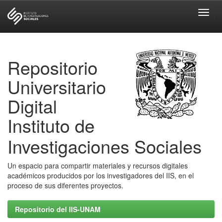
Skip
navigation
Repositorio
Universitario
Digital
Instituto de
Investigaciones Sociales
Un espacio para compartir materiales y recursos digitales
académicos producidos por los investigadores del IIS, en el
proceso de sus diferentes proyectos.
Repositorio del IIS-UNAM