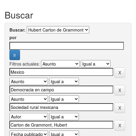
Buscar
Buscar:
por
Filtros actuales: