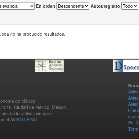
En orden
Autor/registro
eda no ha producido resultados.
Norm
Aviso
Aviso
utónoma de México.
Aviso
 04510, Ciudad de México, México.
Linea
fines no lucrativos siempre
conte
con el
AVISO LEGAL
.
Polít
Térmi