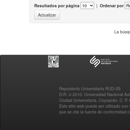
Resultados por página
|
Ordenar por
La búsqu
Repositorio Universitario RUD-IIS
D.R. © 2010. Universidad Nacional A
Ciudad Universitaria, Coyoacán, C. P.
Este sitio web puede ser utilizado con 
que se cite la fuente de conformidad 