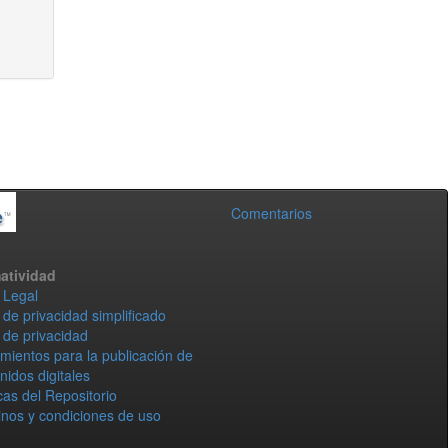
Comentarios
atividad
 Legal
 de privacidad simplificado
 de privacidad
mientos para la publicación de
nidos digitales
icas del Repositorio
nos y condiciones de uso