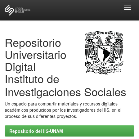
Skip
navigation
Repositorio
Universitario
Digital
Instituto de
Investigaciones Sociales
Un espacio para compartir materiales y recursos digitales
académicos producidos por los investigadores del IIS, en el
proceso de sus diferentes proyectos.
Repositorio del IIS-UNAM