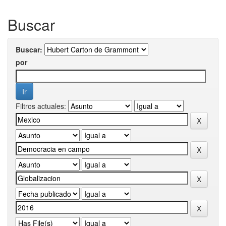
Buscar
Buscar:
por
Filtros actuales: