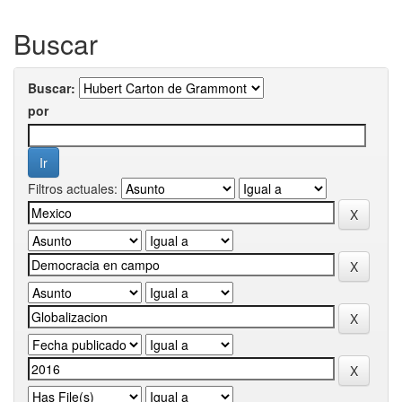
Buscar
Buscar:
por
Filtros actuales: