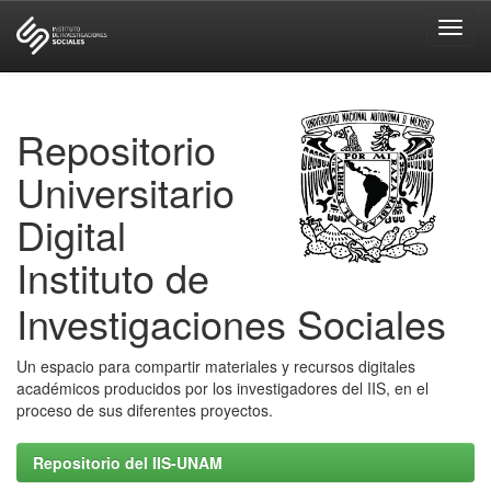
Skip
navigation
Repositorio
Universitario
Digital
Instituto de
Investigaciones Sociales
Un espacio para compartir materiales y recursos digitales
académicos producidos por los investigadores del IIS, en el
proceso de sus diferentes proyectos.
Repositorio del IIS-UNAM