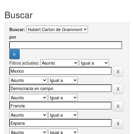
Buscar
Buscar:
por
Filtros actuales: