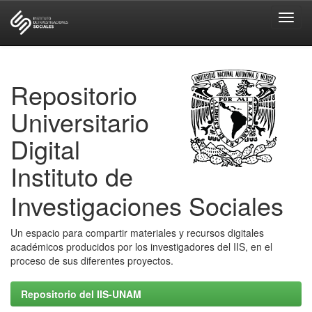
Skip
navigation
Repositorio
Universitario
Digital
Instituto de
Investigaciones Sociales
Un espacio para compartir materiales y recursos digitales
académicos producidos por los investigadores del IIS, en el
proceso de sus diferentes proyectos.
Repositorio del IIS-UNAM