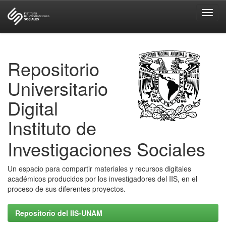
Skip
navigation
Repositorio
Universitario
Digital
Instituto de
Investigaciones Sociales
Un espacio para compartir materiales y recursos digitales
académicos producidos por los investigadores del IIS, en el
proceso de sus diferentes proyectos.
Repositorio del IIS-UNAM