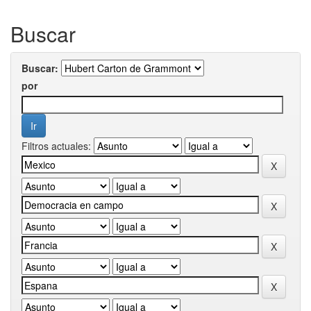
Buscar
Buscar:
por
Filtros actuales: