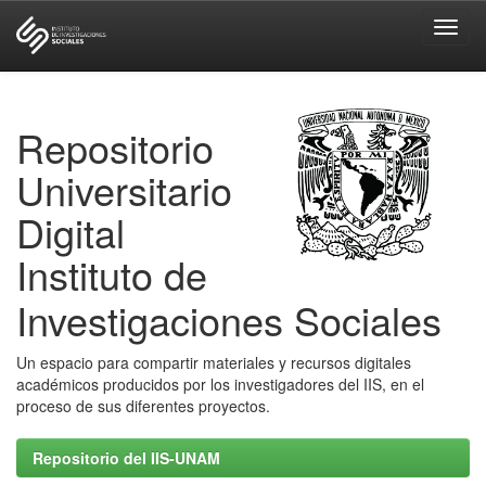
Skip
navigation
Repositorio
Universitario
Digital
Instituto de
Investigaciones Sociales
Un espacio para compartir materiales y recursos digitales
académicos producidos por los investigadores del IIS, en el
proceso de sus diferentes proyectos.
Repositorio del IIS-UNAM