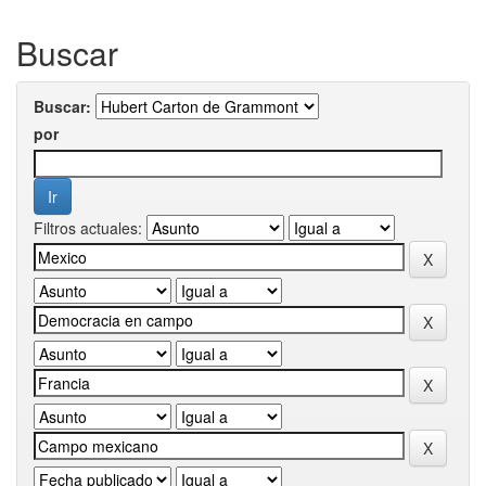
Buscar
Buscar:
por
Filtros actuales: