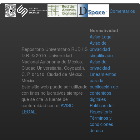
Comentarios
Normatividad
Aviso Legal
Aviso de
Repositorio Universitario RUD-IIS
privacidad
D.R. © 2010. Universidad
simplificado
Nacional Autónoma de México.
Aviso de
Ciudad Universitaria, Coyoacán,
privacidad
C. P. 04510, Ciudad de México,
Lineamientos
México.
para la
Este sitio web puede ser utilizado
publicación de
con fines no lucrativos siempre
contenidos
que se cite la fuente de
digitales
conformidad con el
AVISO
Políticas del
LEGAL
.
Repositorio
Términos y
condiciones
de uso