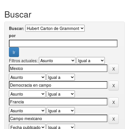
Buscar
Buscar:
por
Filtros actuales: