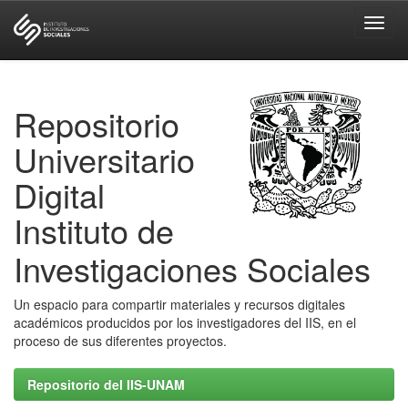
Skip
navigation
Repositorio
Universitario
Digital
Instituto de
Investigaciones Sociales
Un espacio para compartir materiales y recursos digitales
académicos producidos por los investigadores del IIS, en el
proceso de sus diferentes proyectos.
Repositorio del IIS-UNAM