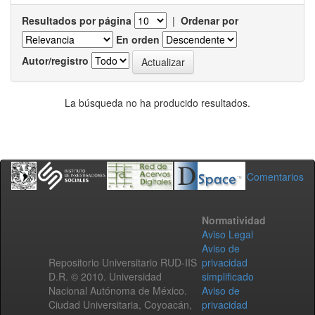
Resultados por página
|
Ordenar por
En orden
Autor/registro
La búsqueda no ha producido resultados.
Comentarios
Normatividad
Aviso Legal
Aviso de
Repositorio Universitario RUD-IIS
privacidad
D.R. © 2010. Universidad
simplificado
Nacional Autónoma de México.
Aviso de
Ciudad Universitaria, Coyoacán,
privacidad