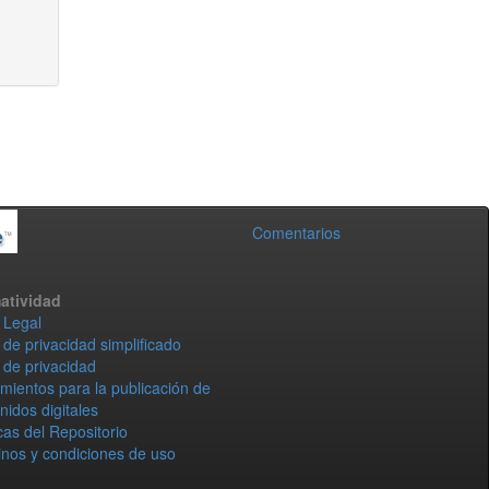
Comentarios
atividad
 Legal
 de privacidad simplificado
 de privacidad
mientos para la publicación de
nidos digitales
icas del Repositorio
nos y condiciones de uso