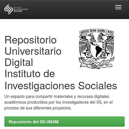
Skip
navigation
Repositorio
Universitario
Digital
Instituto de
Investigaciones Sociales
Un espacio para compartir materiales y recursos digitales
académicos producidos por los investigadores del IIS, en el
proceso de sus diferentes proyectos.
Repositorio del IIS-UNAM