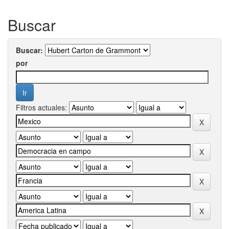
Buscar
Buscar:
por
Filtros actuales: