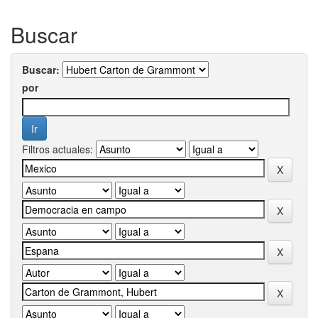
Buscar
Buscar:
por
Filtros actuales: