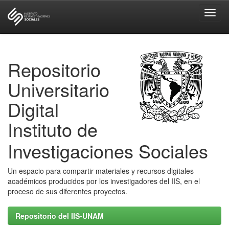
Skip
navigation
Repositorio
Universitario
Digital
Instituto de
Investigaciones Sociales
Un espacio para compartir materiales y recursos digitales
académicos producidos por los investigadores del IIS, en el
proceso de sus diferentes proyectos.
Repositorio del IIS-UNAM