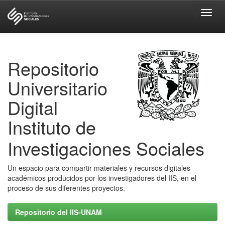
Skip
navigation
Repositorio
Universitario
Digital
Instituto de
Investigaciones Sociales
Un espacio para compartir materiales y recursos digitales
académicos producidos por los investigadores del IIS, en el
proceso de sus diferentes proyectos.
Repositorio del IIS-UNAM