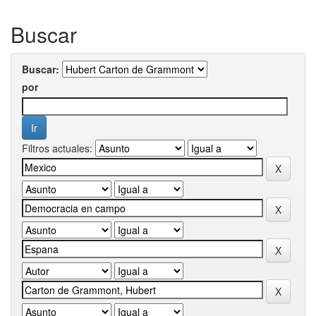
Buscar
Buscar:
por
Filtros actuales: