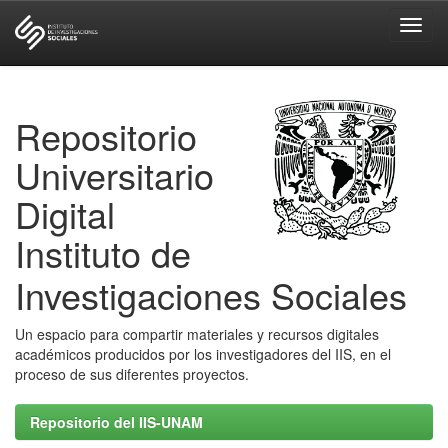
Skip
navigation
Repositorio
Universitario
Digital
Instituto de
Investigaciones Sociales
Un espacio para compartir materiales y recursos digitales
académicos producidos por los investigadores del IIS, en el
proceso de sus diferentes proyectos.
Repositorio del IIS-UNAM