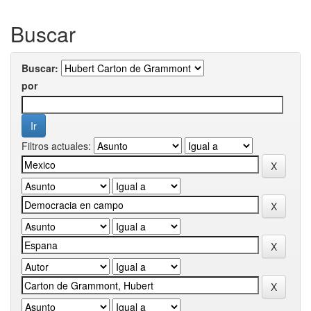
Buscar
Buscar:
por
Filtros actuales: