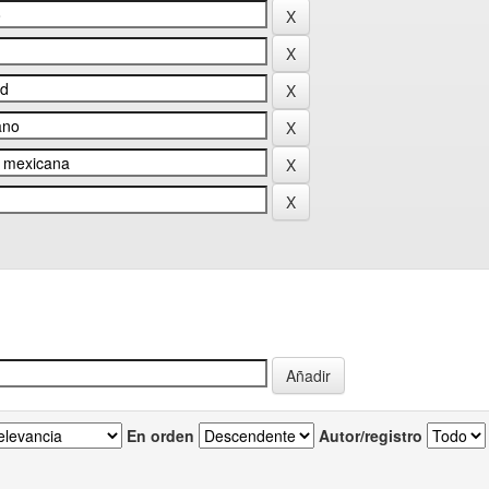
En orden
Autor/registro