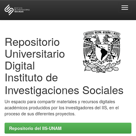
Skip
navigation
Repositorio
Universitario
Digital
Instituto de
Investigaciones Sociales
Un espacio para compartir materiales y recursos digitales
académicos producidos por los investigadores del IIS, en el
proceso de sus diferentes proyectos.
Repositorio del IIS-UNAM