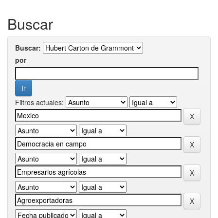
Buscar
Buscar:
por
Filtros actuales: