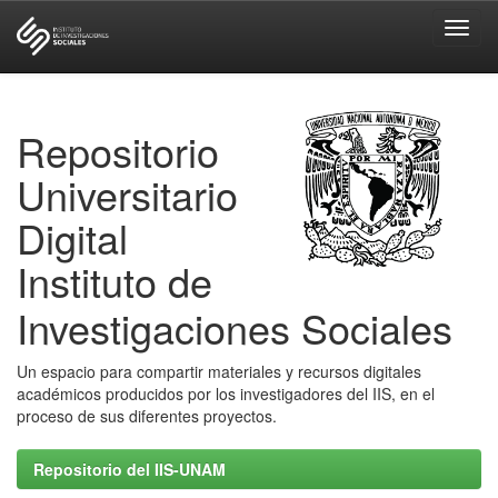
Skip
navigation
Repositorio
Universitario
Digital
Instituto de
Investigaciones Sociales
Un espacio para compartir materiales y recursos digitales
académicos producidos por los investigadores del IIS, en el
proceso de sus diferentes proyectos.
Repositorio del IIS-UNAM