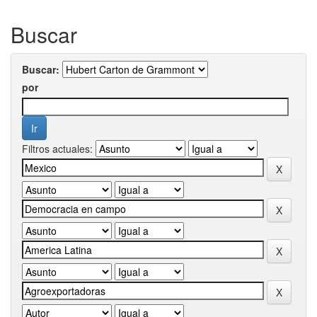
Buscar
Buscar:
por
Filtros actuales: