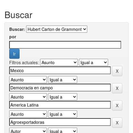
Buscar
Buscar:
por
Filtros actuales: