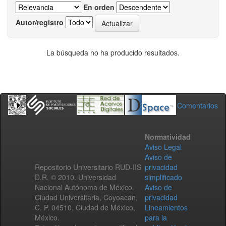
En orden
Autor/registro
La búsqueda no ha producido resultados.
Comentarios
Normatividad
Aviso Legal
Aviso de
Repositorio Universitario RUD-IIS
privacidad
D.R. © 2010. Universidad
simplificado
Nacional Autónoma de México.
Aviso de
Ciudad Universitaria, Coyoacán,
privacidad
C. P. 04510, Ciudad de México,
Lineamientos
México.
para la