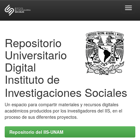
Skip
navigation
Repositorio
Universitario
Digital
Instituto de
Investigaciones Sociales
Un espacio para compartir materiales y recursos digitales
académicos producidos por los investigadores del IIS, en el
proceso de sus diferentes proyectos.
Repositorio del IIS-UNAM