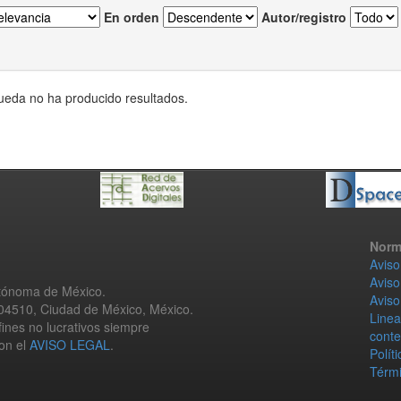
En orden
Autor/registro
eda no ha producido resultados.
Norm
Aviso
Aviso
utónoma de México.
Aviso
 04510, Ciudad de México, México.
Linea
fines no lucrativos siempre
conte
con el
AVISO LEGAL
.
Polít
Térmi