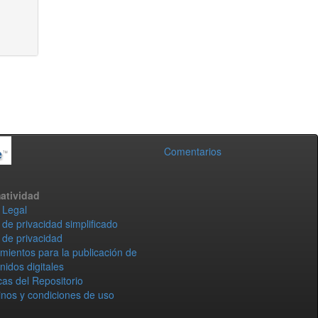
Comentarios
atividad
 Legal
 de privacidad simplificado
 de privacidad
mientos para la publicación de
nidos digitales
icas del Repositorio
nos y condiciones de uso