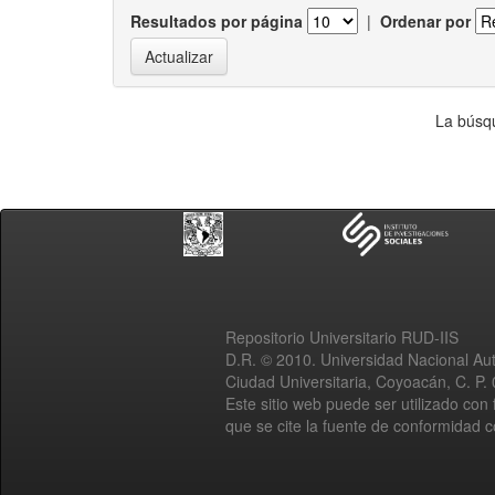
Resultados por página
|
Ordenar por
La búsqu
Repositorio Universitario RUD-IIS
D.R. © 2010. Universidad Nacional A
Ciudad Universitaria, Coyoacán, C. P.
Este sitio web puede ser utilizado con 
que se cite la fuente de conformidad 