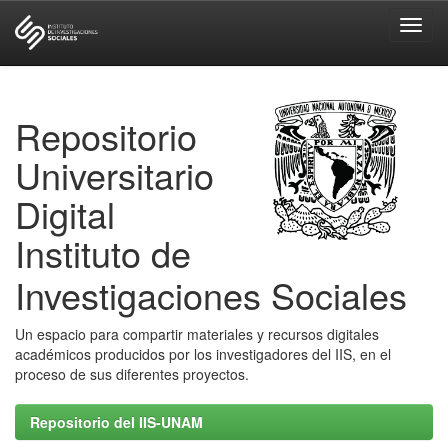
Skip
navigation
Repositorio
Universitario
Digital
Instituto de
Investigaciones Sociales
Un espacio para compartir materiales y recursos digitales
académicos producidos por los investigadores del IIS, en el
proceso de sus diferentes proyectos.
Repositorio del IIS-UNAM