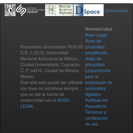
Comentarios
Normatividad
Aviso Legal
Aviso de
Repositorio Universitario RUD-IIS
privacidad
D.R. © 2010. Universidad
simplificado
Nacional Autónoma de México.
Aviso de
Ciudad Universitaria, Coyoacán,
privacidad
C. P. 04510, Ciudad de México,
Lineamientos
México.
para la
Este sitio web puede ser utilizado
publicación de
con fines no lucrativos siempre
contenidos
que se cite la fuente de
digitales
conformidad con el
AVISO
Políticas del
LEGAL
.
Repositorio
Términos y
condiciones
de uso