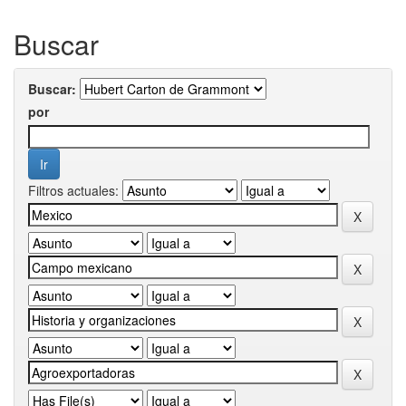
Buscar
Buscar:
por
Filtros actuales: