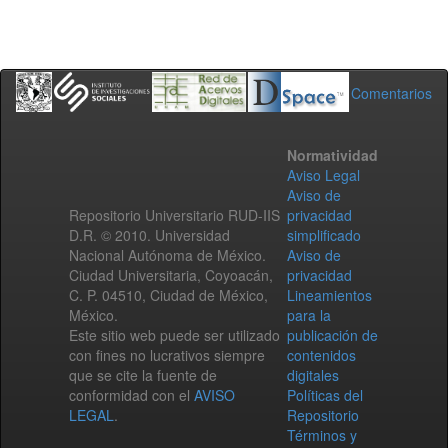
Comentarios
Normatividad
Aviso Legal
Aviso de
Repositorio Universitario RUD-IIS
privacidad
D.R. © 2010. Universidad
simplificado
Nacional Autónoma de México.
Aviso de
Ciudad Universitaria, Coyoacán,
privacidad
C. P. 04510, Ciudad de México,
Lineamientos
México.
para la
Este sitio web puede ser utilizado
publicación de
con fines no lucrativos siempre
contenidos
que se cite la fuente de
digitales
conformidad con el
AVISO
Políticas del
LEGAL
.
Repositorio
Términos y