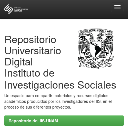
Skip
navigation
Repositorio
Universitario
Digital
Instituto de
Investigaciones Sociales
Un espacio para compartir materiales y recursos digitales
académicos producidos por los investigadores del IIS, en el
proceso de sus diferentes proyectos.
Repositorio del IIS-UNAM