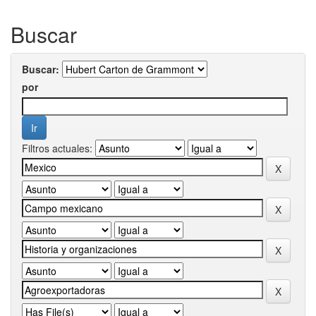
Buscar
Buscar:
por
Filtros actuales: