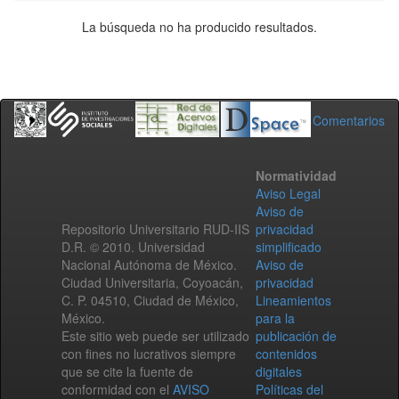
La búsqueda no ha producido resultados.
Comentarios
Normatividad
Aviso Legal
Aviso de
Repositorio Universitario RUD-IIS
privacidad
D.R. © 2010. Universidad
simplificado
Nacional Autónoma de México.
Aviso de
Ciudad Universitaria, Coyoacán,
privacidad
C. P. 04510, Ciudad de México,
Lineamientos
México.
para la
Este sitio web puede ser utilizado
publicación de
con fines no lucrativos siempre
contenidos
que se cite la fuente de
digitales
conformidad con el
AVISO
Políticas del