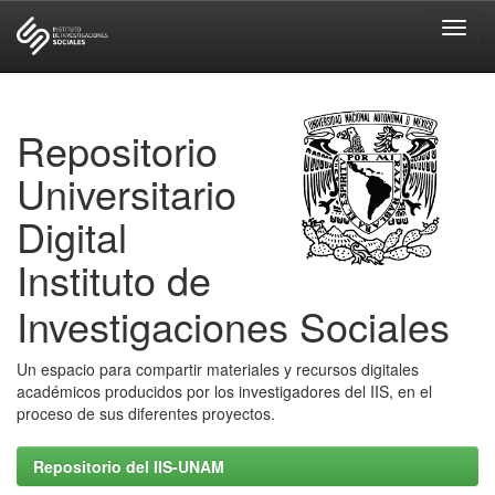
Skip
navigation
Repositorio
Universitario
Digital
Instituto de
Investigaciones Sociales
Un espacio para compartir materiales y recursos digitales
académicos producidos por los investigadores del IIS, en el
proceso de sus diferentes proyectos.
Repositorio del IIS-UNAM