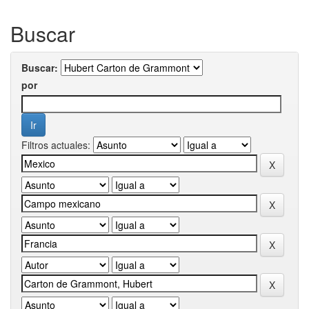
Buscar
Buscar:
por
Filtros actuales: