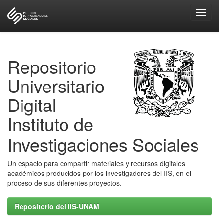
Skip
navigation
Repositorio
Universitario
Digital
Instituto de
Investigaciones Sociales
Un espacio para compartir materiales y recursos digitales
académicos producidos por los investigadores del IIS, en el
proceso de sus diferentes proyectos.
Repositorio del IIS-UNAM