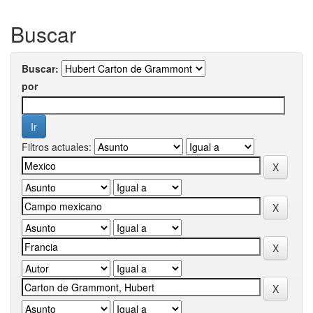
Buscar
Buscar:
por
Filtros actuales: