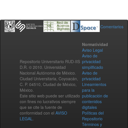
Comentarios
Normatividad
Aviso Legal
Aviso de
Repositorio Universitario RUD-IIS
privacidad
D.R. © 2010. Universidad
simplificado
Nacional Autónoma de México.
Aviso de
Ciudad Universitaria, Coyoacán,
privacidad
C. P. 04510, Ciudad de México,
Lineamientos
México.
para la
Este sitio web puede ser utilizado
publicación de
con fines no lucrativos siempre
contenidos
que se cite la fuente de
digitales
conformidad con el
AVISO
Políticas del
LEGAL
.
Repositorio
Términos y