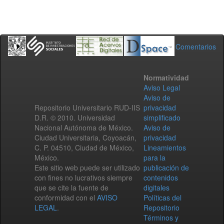
Comentarios
Normatividad
Aviso Legal
Aviso de
Repositorio Universitario RUD-IIS
privacidad
D.R. © 2010. Universidad
simplificado
Nacional Autónoma de México.
Aviso de
Ciudad Universitaria, Coyoacán,
privacidad
C. P. 04510, Ciudad de México,
Lineamientos
México.
para la
Este sitio web puede ser utilizado
publicación de
con fines no lucrativos siempre
contenidos
que se cite la fuente de
digitales
conformidad con el
AVISO
Políticas del
LEGAL
.
Repositorio
Términos y