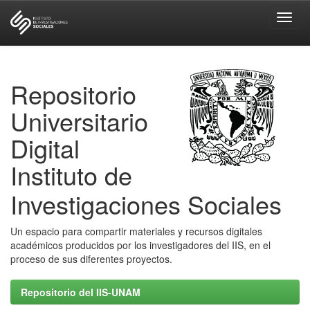
Skip
navigation
Repositorio
Universitario
Digital
Instituto de
Investigaciones Sociales
Un espacio para compartir materiales y recursos digitales
académicos producidos por los investigadores del IIS, en el
proceso de sus diferentes proyectos.
Repositorio del IIS-UNAM