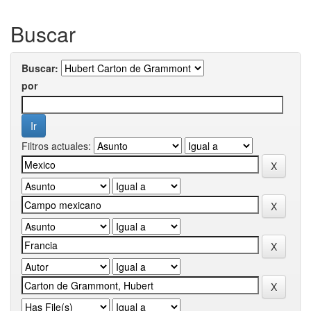
Buscar
Buscar:
por
Filtros actuales: