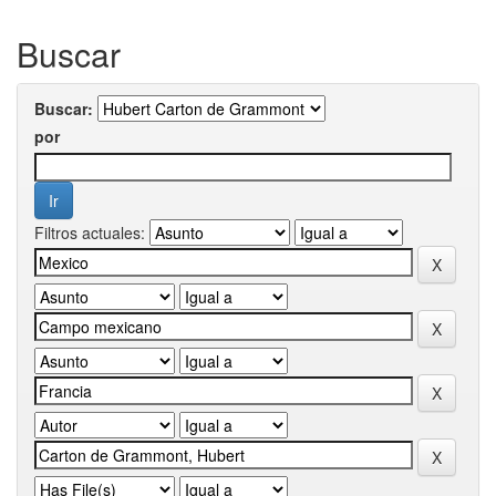
Buscar
Buscar:
por
Filtros actuales: