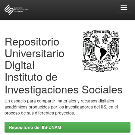
Skip
navigation
Repositorio
Universitario
Digital
Instituto de
Investigaciones Sociales
Un espacio para compartir materiales y recursos digitales
académicos producidos por los investigadores del IIS, en el
proceso de sus diferentes proyectos.
Repositorio del IIS-UNAM