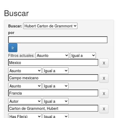
Buscar
Buscar:
por
Filtros actuales: