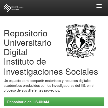
Skip
navigation
Repositorio
Universitario
Digital
Instituto de
Investigaciones Sociales
Un espacio para compartir materiales y recursos digitales
académicos producidos por los investigadores del IIS, en el
proceso de sus diferentes proyectos.
Repositorio del IIS-UNAM