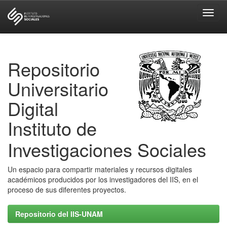
Skip
navigation
Repositorio
Universitario
Digital
Instituto de
Investigaciones Sociales
Un espacio para compartir materiales y recursos digitales
académicos producidos por los investigadores del IIS, en el
proceso de sus diferentes proyectos.
Repositorio del IIS-UNAM