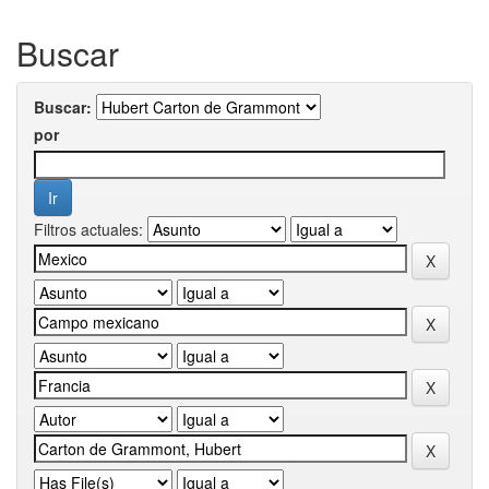
Buscar
Buscar:
por
Filtros actuales: