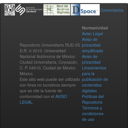
Comentarios
Normatividad
Aviso Legal
Aviso de
Repositorio Universitario RUD-IIS
privacidad
D.R. © 2010. Universidad
simplificado
Nacional Autónoma de México.
Aviso de
Ciudad Universitaria, Coyoacán,
privacidad
C. P. 04510, Ciudad de México,
Lineamientos
México.
para la
Este sitio web puede ser utilizado
publicación de
con fines no lucrativos siempre
contenidos
que se cite la fuente de
digitales
conformidad con el
AVISO
Políticas del
LEGAL
.
Repositorio
Términos y
condiciones
de uso