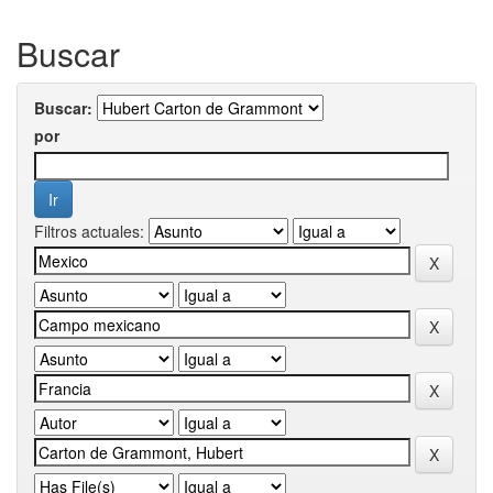
Buscar
Buscar:
por
Filtros actuales: