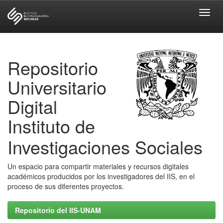
Skip
navigation
Repositorio
Universitario
Digital
Instituto de
Investigaciones Sociales
Un espacio para compartir materiales y recursos digitales
académicos producidos por los investigadores del IIS, en el
proceso de sus diferentes proyectos.
Repositorio del IIS-UNAM