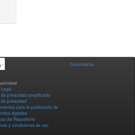
Comentarios
atividad
 Legal
 de privacidad simplificado
 de privacidad
mientos para la publicación de
nidos digitales
icas del Repositorio
nos y condiciones de uso