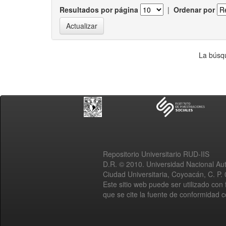
Resultados por página
|
Ordenar por
La búsqu
Repositorio Universitario RUD-IIS
D.R. © 2010. Universidad Nacional A
Ciudad Universitaria, Coyoacán, C. P.
Este sitio web puede ser utilizado con 
que se cite la fuente de conformidad 