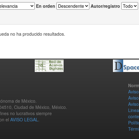
En orden
Autor/registro
eda no ha producido resultados.
Norm
Aviso
Aviso
utónoma de México.
Aviso
 04510, Ciudad de México, México.
Linea
fines no lucrativos siempre
conte
con el
AVISO LEGAL
.
Polít
Térmi