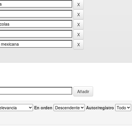
En orden
Autor/registro