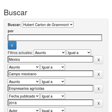
Buscar
Buscar:
por
Filtros actuales: