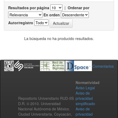
Resultados por página
|
Ordenar por
En orden
Autor/registro
La búsqueda no ha producido resultados.
Comentarios
Normatividad
Aviso Legal
Aviso de
Repositorio Universitario RUD-IIS
privacidad
D.R. © 2010. Universidad
simplificado
Nacional Autónoma de México.
Aviso de
Ciudad Universitaria, Coyoacán,
privacidad