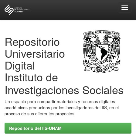
Skip
navigation
Repositorio
Universitario
Digital
Instituto de
Investigaciones Sociales
Un espacio para compartir materiales y recursos digitales
académicos producidos por los investigadores del IIS, en el
proceso de sus diferentes proyectos.
Repositorio del IIS-UNAM