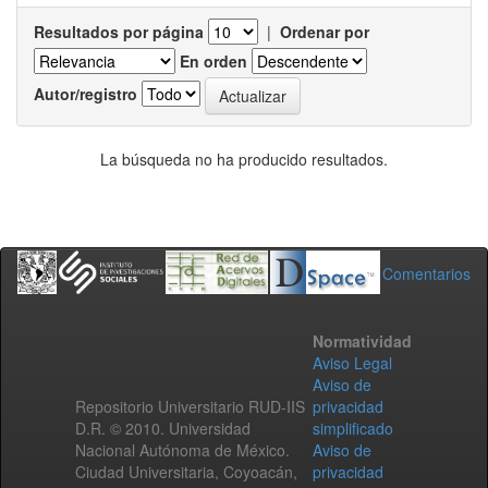
Resultados por página
|
Ordenar por
En orden
Autor/registro
La búsqueda no ha producido resultados.
Comentarios
Normatividad
Aviso Legal
Aviso de
Repositorio Universitario RUD-IIS
privacidad
D.R. © 2010. Universidad
simplificado
Nacional Autónoma de México.
Aviso de
Ciudad Universitaria, Coyoacán,
privacidad