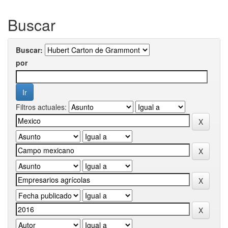
Buscar
Buscar:
por
Filtros actuales: