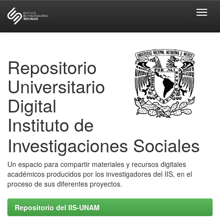
Skip
navigation
Repositorio
Universitario
Digital
Instituto de
Investigaciones Sociales
Un espacio para compartir materiales y recursos digitales
académicos producidos por los investigadores del IIS, en el
proceso de sus diferentes proyectos.
Repositorio del IIS-UNAM