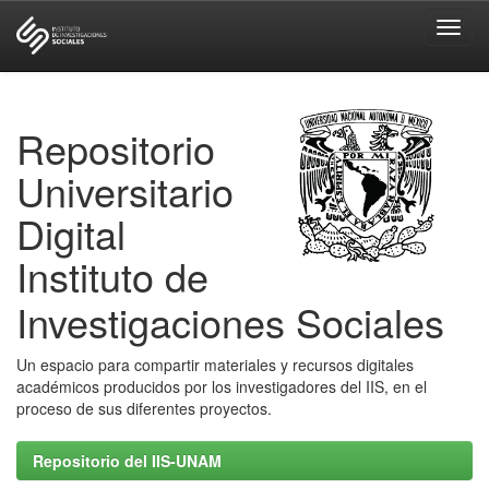
Skip
navigation
Repositorio
Universitario
Digital
Instituto de
Investigaciones Sociales
Un espacio para compartir materiales y recursos digitales
académicos producidos por los investigadores del IIS, en el
proceso de sus diferentes proyectos.
Repositorio del IIS-UNAM