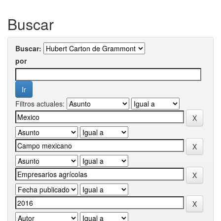
Buscar
Buscar:
por
Filtros actuales: