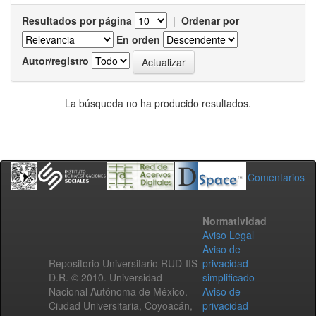
Resultados por página
|
Ordenar por
En orden
Autor/registro
La búsqueda no ha producido resultados.
Comentarios
Normatividad
Aviso Legal
Aviso de
Repositorio Universitario RUD-IIS
privacidad
D.R. © 2010. Universidad
simplificado
Nacional Autónoma de México.
Aviso de
Ciudad Universitaria, Coyoacán,
privacidad