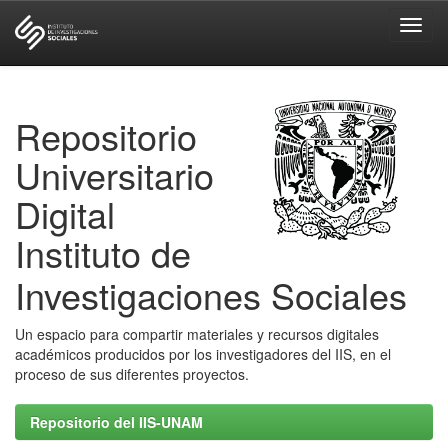
Skip
navigation
Repositorio
Universitario
Digital
Instituto de
Investigaciones Sociales
Un espacio para compartir materiales y recursos digitales
académicos producidos por los investigadores del IIS, en el
proceso de sus diferentes proyectos.
Repositorio del IIS-UNAM