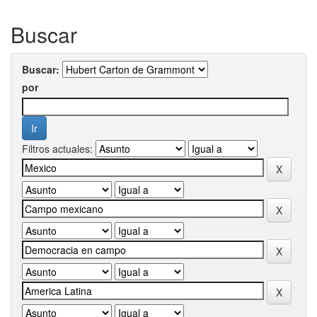
Buscar
Buscar:
por
Filtros actuales: