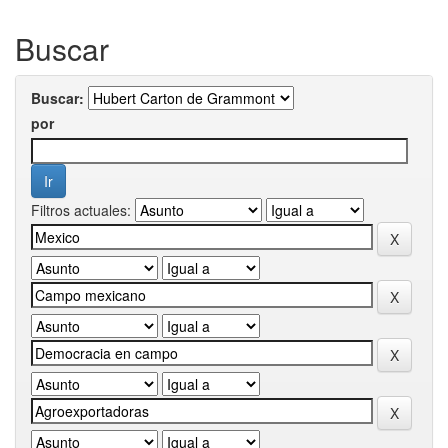
Buscar
Buscar:
por
Filtros actuales: