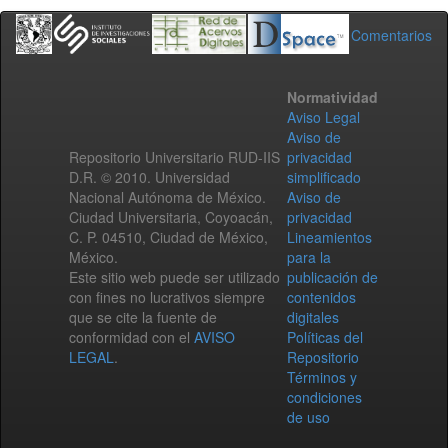
Comentarios
Normatividad
Aviso Legal
Aviso de
Repositorio Universitario RUD-IIS
privacidad
D.R. © 2010. Universidad
simplificado
Nacional Autónoma de México.
Aviso de
Ciudad Universitaria, Coyoacán,
privacidad
C. P. 04510, Ciudad de México,
Lineamientos
México.
para la
Este sitio web puede ser utilizado
publicación de
con fines no lucrativos siempre
contenidos
que se cite la fuente de
digitales
conformidad con el
AVISO
Políticas del
LEGAL
.
Repositorio
Términos y
condiciones
de uso