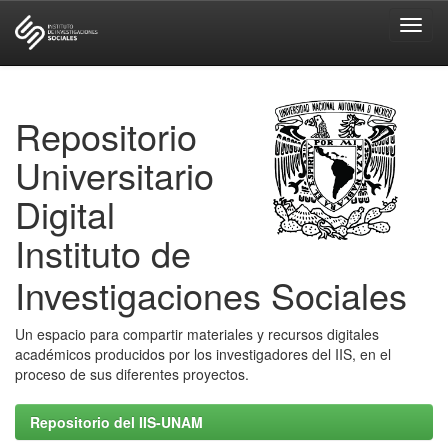
Skip
navigation
Repositorio
Universitario
Digital
Instituto de
Investigaciones Sociales
Un espacio para compartir materiales y recursos digitales
académicos producidos por los investigadores del IIS, en el
proceso de sus diferentes proyectos.
Repositorio del IIS-UNAM