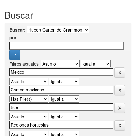
Buscar
Buscar:
por
Filtros actuales: