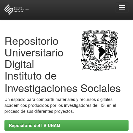
Skip
navigation
Repositorio
Universitario
Digital
Instituto de
Investigaciones Sociales
Un espacio para compartir materiales y recursos digitales
académicos producidos por los investigadores del IIS, en el
proceso de sus diferentes proyectos.
Repositorio del IIS-UNAM