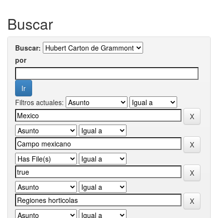
Buscar
Buscar:
por
Filtros actuales: