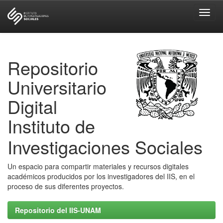
Skip
navigation
Repositorio
Universitario
Digital
Instituto de
Investigaciones Sociales
Un espacio para compartir materiales y recursos digitales
académicos producidos por los investigadores del IIS, en el
proceso de sus diferentes proyectos.
Repositorio del IIS-UNAM