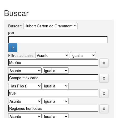
Buscar
Buscar:
por
Filtros actuales: