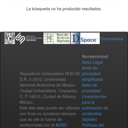
La búsqueda no ha producido resultados.
Comentarios
Normatividad
Aviso Legal
Aviso de
Repositorio Universitario RUD-IIS
privacidad
D.R. © 2010. Universidad
simplificado
Nacional Autónoma de México.
Aviso de
Ciudad Universitaria, Coyoacán,
privacidad
C. P. 04510, Ciudad de México,
Lineamientos
México.
para la
Este sitio web puede ser utilizado
publicación de
con fines no lucrativos siempre
contenidos
que se cite la fuente de
digitales
conformidad con el
AVISO
Políticas del