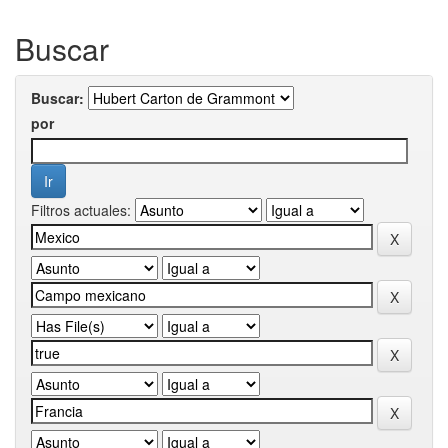
Buscar
Buscar:
por
Filtros actuales: