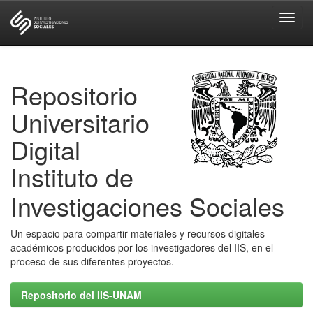
Skip
navigation
Repositorio
Universitario
Digital
Instituto de
Investigaciones Sociales
Un espacio para compartir materiales y recursos digitales
académicos producidos por los investigadores del IIS, en el
proceso de sus diferentes proyectos.
Repositorio del IIS-UNAM