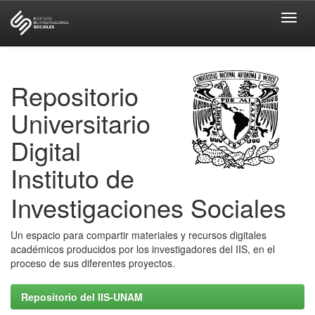
Skip
navigation
Repositorio
Universitario
Digital
Instituto de
Investigaciones Sociales
Un espacio para compartir materiales y recursos digitales
académicos producidos por los investigadores del IIS, en el
proceso de sus diferentes proyectos.
Repositorio del IIS-UNAM