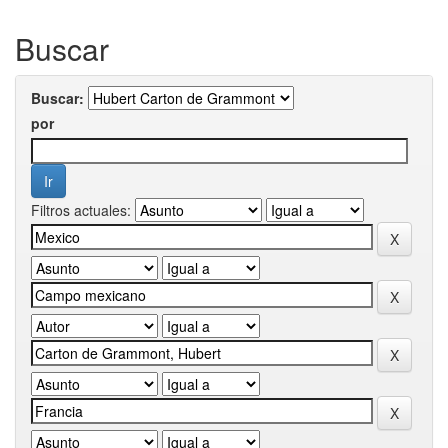
Buscar
Buscar:
por
Filtros actuales: