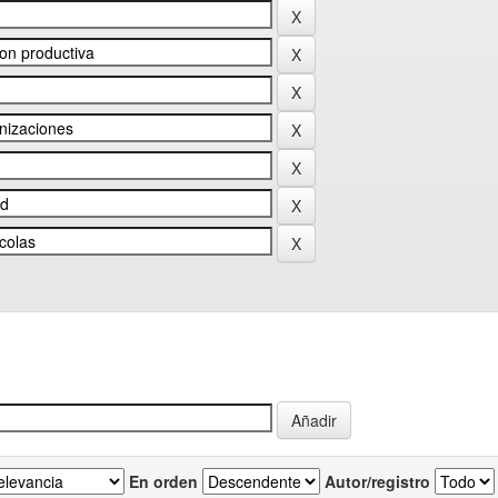
En orden
Autor/registro