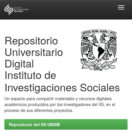
Skip
navigation
Repositorio
Universitario
Digital
Instituto de
Investigaciones Sociales
Un espacio para compartir materiales y recursos digitales
académicos producidos por los investigadores del IIS, en el
proceso de sus diferentes proyectos.
Repositorio del IIS-UNAM