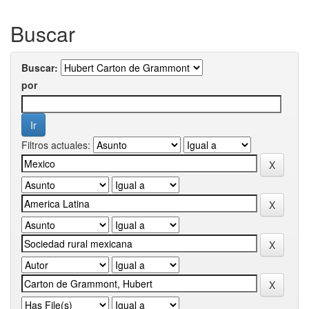
Buscar
Buscar:
por
Filtros actuales: