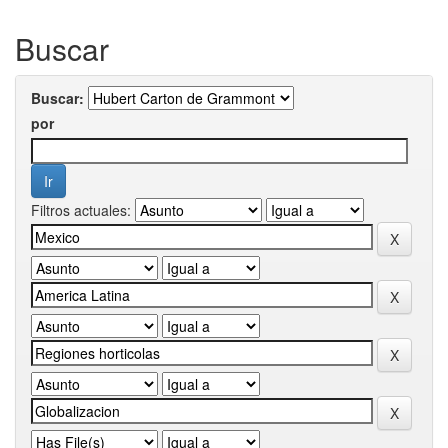
Buscar
Buscar:
por
Filtros actuales: