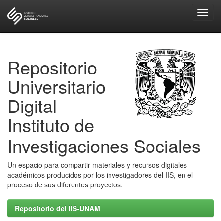
Skip
navigation
Repositorio
Universitario
Digital
Instituto de
Investigaciones Sociales
Un espacio para compartir materiales y recursos digitales
académicos producidos por los investigadores del IIS, en el
proceso de sus diferentes proyectos.
Repositorio del IIS-UNAM